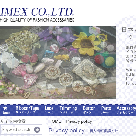
日本
クリ
服飾
ＭＯ
おり
皆様
We a
qual
If y
to c
サイト内検索
HOME
Privacy policy
Privacy policy
個人情報保護方針