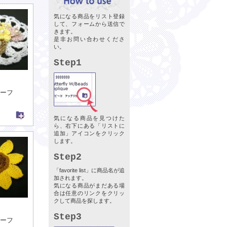
気になる商品をリスト登録
して、フォームから送信で
きます。
是非お問い合わせくださ
い。
Step1
ーフ
気になる商品を見つけた
ら、右下にある「リストに
追加」アイコンをクリック
します。
Step2
「favorite list」に商品名が追
加されます。
気になる商品がまだある場
合は任意のリンクをクリッ
クして商品を探します。
Step3
ーフ