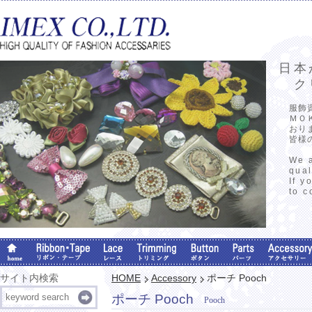
日本
クリ
服飾
ＭＯ
おり
皆様
We a
qual
If y
to c
サイト内検索
HOME
Accessory
ポーチ Pooch
ポーチ Pooch
Pooch