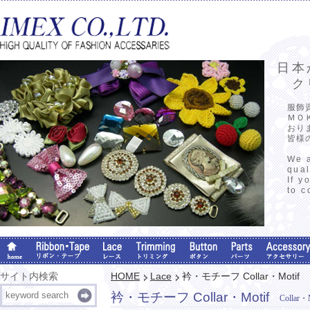
日本
クリ
服飾
ＭＯ
おり
皆様
We a
qual
If y
to c
サイト内検索
HOME
Lace
衿・モチーフ Collar・Motif
衿・モチーフ Collar・Motif
Collar・