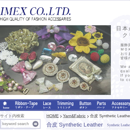
日本
クリ
服飾
ＭＯ
おり
皆様
We a
qual
If y
to c
サイト内検索
HOME
Yarn&Fabric
合皮 Synthetic Leathe
合皮 Synthetic Leather
Synthetic Leathe