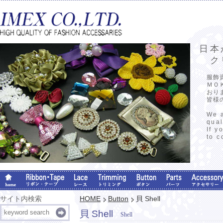
日本
クリ
服飾
ＭＯ
おり
皆様
We a
qual
If y
to c
サイト内検索
HOME
Button
貝 Shell
貝 Shell
Shell