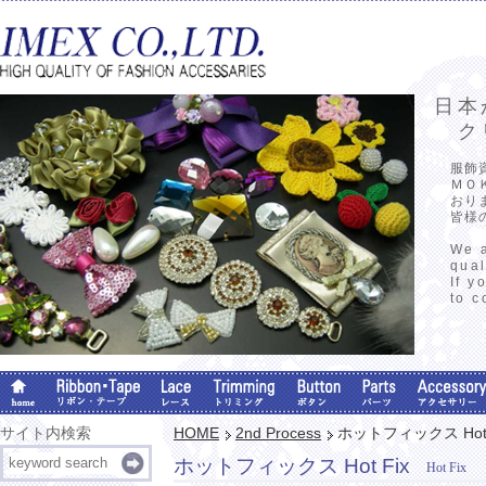
日本
クリ
服飾
ＭＯ
おり
皆様
We a
qual
If y
to c
サイト内検索
HOME
2nd Process
ホットフィックス Hot 
ホットフィックス Hot Fix
Hot Fix