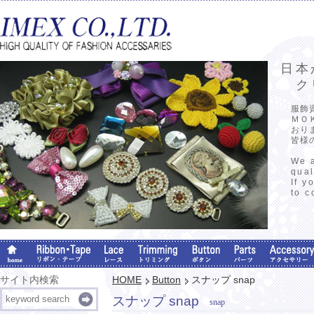
日本
クリ
服飾
ＭＯ
おり
皆様
We a
qual
If y
to c
サイト内検索
HOME
Button
スナップ snap
スナップ snap
snap