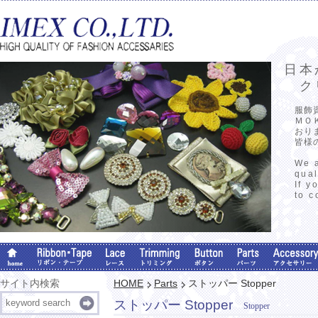
日本
クリ
服飾
ＭＯ
おり
皆様
We a
qual
If y
to c
サイト内検索
HOME
Parts
ストッパー Stopper
ストッパー Stopper
Stopper