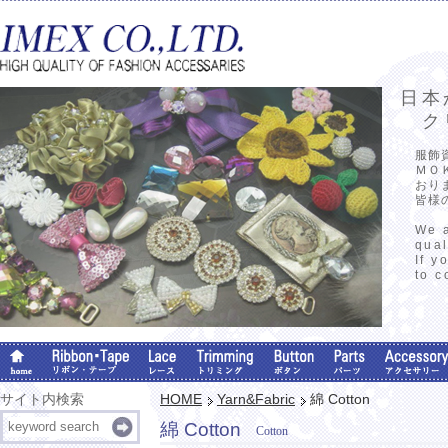
日本
クリ
服飾
ＭＯ
おり
皆様
We a
qual
If y
to c
サイト内検索
HOME
Yarn&Fabric
綿 Cotton
綿 Cotton
Cotton