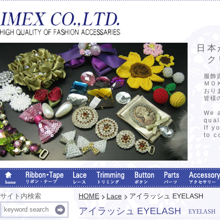
日本
クリ
服飾
ＭＯ
おり
皆様
We a
qual
If y
to c
サイト内検索
HOME
Lace
アイラッシュ EYELASH
アイラッシュ EYELASH
EYELASH