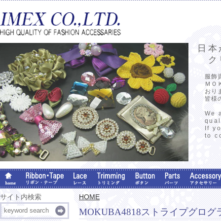
日本
クリ
服飾
ＭＯ
おり
皆様
We a
qual
If y
to c
サイト内検索
HOME
MOKUBA4818ストライプグロ