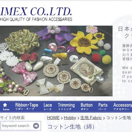
日本
クリ
服飾
ＭＯ
おり
皆様
We a
qual
If y
to c
サイト内検索
HOME
Hobby
生地 Fabric
コットン生地
コットン生地（綿）