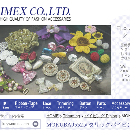
日本
クリ
服飾
ＭＯ
おり
皆様
We a
qual
If y
to c
サイト内検索
HOME
Trimming
パイピング Piping
MO
MOKUBA9552メタリックパイ