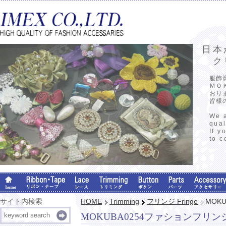
日本
クリ
服飾
ＭＯ
おり
皆様
We a
qual
If y
to c
サイト内検索
HOME
Trimming
フリンジ Fringe
MOK
MOKUBA0254ファションフリン