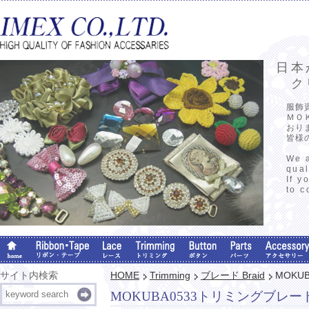
日本
クリ
服飾
ＭＯ
おり
皆様
We a
qual
If y
to c
サイト内検索
HOME
Trimming
ブレード Braid
MOKU
MOKUBA0533トリミングブレー