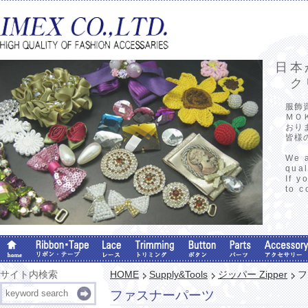
日本
クリ
服飾
ＭＯ
おり
皆様
We a
qual
If y
to c
サイト内検索
HOME
Supply&Tools
ジッパー Zipper
フ
ファスナーパーツ