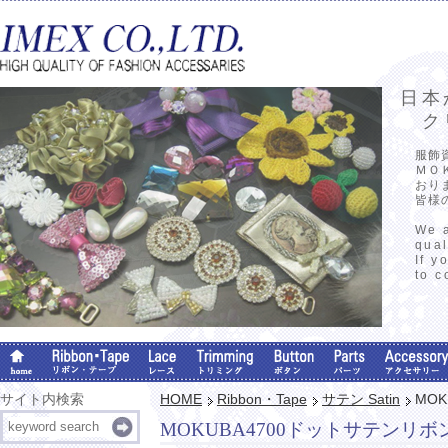
日本
クリ
服飾
ＭＯ
おり
皆様
We a
qual
If y
to c
サイト内検索
HOME
Ribbon・Tape
サテン Satin
MO
MOKUBA4700ドットサテンリボ