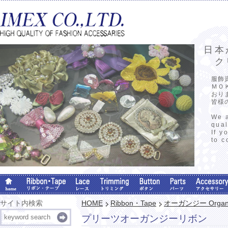
日本
クリ
服飾
ＭＯ
おり
皆様
We a
qual
If y
to c
サイト内検索
HOME
Ribbon・Tape
オーガンジー Organ
プリーツオーガンジーリボン