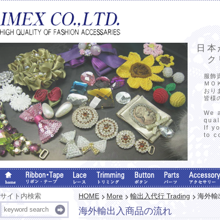
日本
クリ
服飾
ＭＯ
おり
皆様
We a
qual
If y
to c
サイト内検索
HOME
More
輸出入代行 Trading
海外輸
海外輸出入商品の流れ