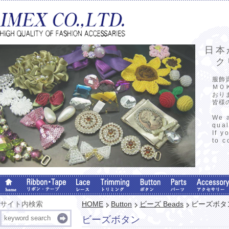
日本
クリ
服飾
ＭＯ
おり
皆様
We a
qual
If y
to c
サイト内検索
HOME
Button
ビーズ Beads
ビーズボタ
ビーズボタン