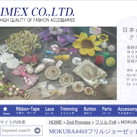
日本
クリ
服飾
ＭＯ
おり
皆様
We a
qual
If y
to c
サイト内検索
HOME
2nd Process
フリル Frill
MOKU
MOKUBA4469フリルジョーゼ