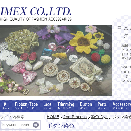
日本
クリ
服飾
ＭＯ
おり
皆様
We a
qual
If y
to c
サイト内検索
HOME
2nd Process
染色 Dye
ボタン染
ボタン染色