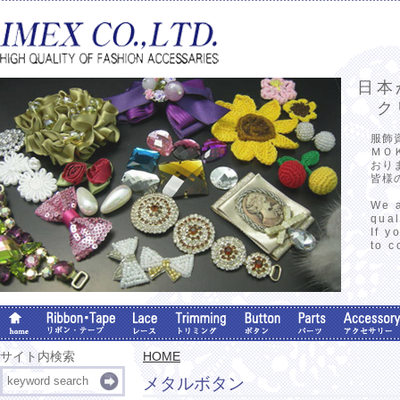
日本
クリ
服飾
ＭＯ
おり
皆様
We a
qual
If y
to c
サイト内検索
HOME
メタルボタン