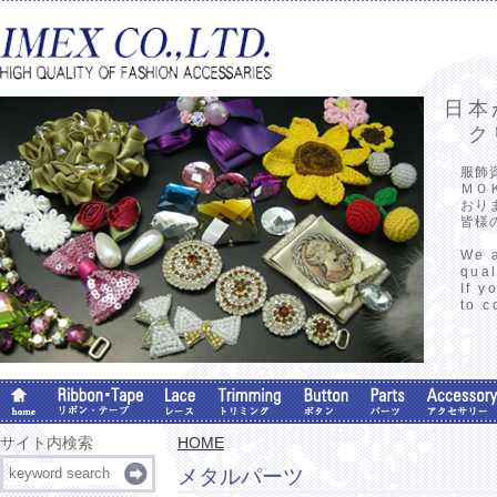
日本
クリ
服飾
ＭＯ
おり
皆様
We a
qual
If y
to c
サイト内検索
HOME
メタルパーツ