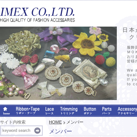
日本
クリ
服飾
ＭＯ
おり
皆様
We a
qual
If y
to c
サイト内検索
HOME
メンバー
メンバー